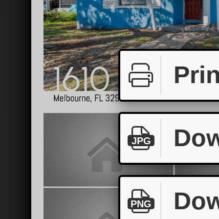
Prin
Dow
JPG
Dow
PNG